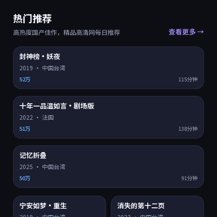
热门推荐
查看更多 →
高热度国产佳作，精品高清网每日推荐
封神榜·妖夜
HD
8.0
热门 TOP
1
2019
·
中国台湾
52万
115分钟
十年一品温如言·剧场版
HD
8.2
热门 TOP
2
2022
·
法国
51万
138分钟
记忆折叠
HD
8.9
热门 TOP
3
2025
·
中国台湾
50万
91分钟
宁安如梦·重生
消失的第十二页
HD
4K超清
8.3
7.2
热门
热门
2019
·
中国台湾
2023
·
中国台湾