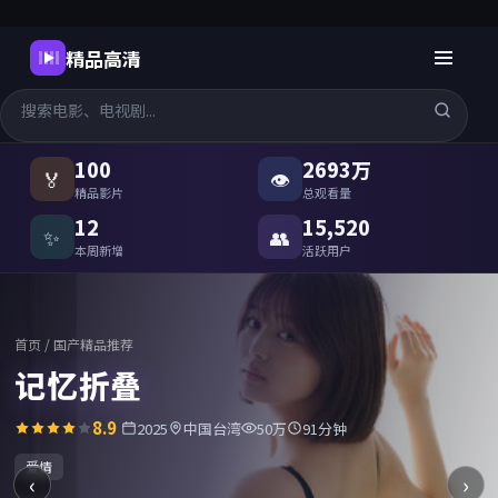
精品高清
国产精品高清在线观看
-
精品高
100
2693万
🏅
👁
精品影片
总观看量
12
15,520
✨
👥
本周新增
活跃用户
首页
/
国产精品推荐
记忆折叠
8.9
2025
中国台湾
50万
91分钟
爱情
‹
›