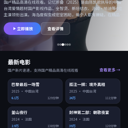
国产精品高清在线观看。记忆折叠（2025）是由陈凯歌执导的中国
台湾爱情题材国产影视作品，全智贤、新垣结衣、汤姆·哈迪等4位
主演领衔出演。海岛度假变成密室困局，每个人都有嫌疑。在精品高
清网可搜索「记忆折叠在线观看」「记忆折叠高清」并享受国产精品
高清在线观看，同类型爱情国产片持续更新。摄影与配乐备受好评，
立即播放
查看详情
适合喜欢院线质感的观众。
最新电影
查看更多 →
国产新片速递，支持国产精品高清在线观看
巴黎最后一场雪
孤注一掷：境外真相
HD
HD
7.9
7.5
2025
·
中国台湾
2025
·
中国台湾
6.1万
129分钟
24万
111分钟
釜山夜行
封神第二部：朝歌夜宴
HD
HD
7.4
7.0
2024
·
法国
2024
·
法国
2.9万
138分钟
39万
120分钟