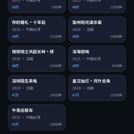
50万
79分钟
49万
119分钟
你的婚礼·十年后
加州阳光谋杀案
HD
HD
8.8
7.4
热门
热门
2025
·
中国台湾
2018
·
法国
49万
115分钟
48万
158分钟
琅琊榜之风起长林·续
深海回响
HD
HD
6.8
8.1
热门
热门
2020
·
法国
2021
·
中国台湾
48万
154分钟
48万
95分钟
深圳陌生来电
星汉灿烂·月升沧海
HD
HD
8.4
7.8
热门
热门
2024
·
法国
2018
·
法国
47万
100分钟
47万
120分钟
午夜出租车
HD
8.6
热门
2019
·
中国台湾
47万
109分钟