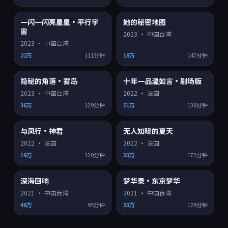
一闪一闪亮星星·平行宇
她的秘密地图
4K超清
4K超清
8.8
9.1
宙
2023
·
中国台湾
2023
·
中国台湾
22万
111分钟
18万
147分钟
隐秘的角落·雾岛
十年一品温如言·剧场版
4K超清
HD
9.2
8.2
2023
·
中国台湾
2022
·
法国
36万
129分钟
51万
138分钟
与凤行·神君
无人知晓的夏天
HD
HD
8.3
8.6
2022
·
法国
2022
·
法国
19万
120分钟
33万
172分钟
深海回响
梦华录·东京梦华
HD
HD
8.1
7.3
2021
·
中国台湾
2021
·
中国台湾
48万
95分钟
33万
129分钟