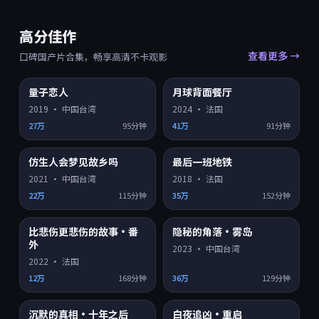
高分佳作
查看更多 →
口碑国产片合集，畅享高清不卡观影
9.4
9.4
量子恋人
月球背面餐厅
HD
HD
2019
·
中国台湾
2024
·
法国
27万
95分钟
41万
91分钟
9.4
9.4
仿生人会梦见故乡吗
最后一班地铁
HD
HD
2021
·
中国台湾
2018
·
法国
22万
115分钟
35万
152分钟
9.3
9.2
比悲伤更悲伤的故事·番
隐秘的角落·雾岛
HD
4K超清
外
2023
·
中国台湾
2022
·
法国
12万
168分钟
36万
129分钟
9.2
9.2
沉默的真相·十年之后
白夜追凶·重启
HD
HD